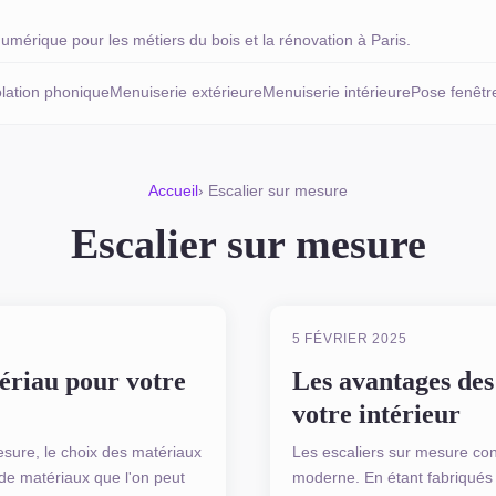
umérique pour les métiers du bois et la rénovation à Paris.
olation phonique
Menuiserie extérieure
Menuiserie intérieure
Pose fenêtr
Accueil
› Escalier sur mesure
Escalier sur mesure
ESCALIER SUR MESURE
5 FÉVRIER 2025
ériau pour votre
Les avantages des
votre intérieur
mesure, le choix des matériaux
Les escaliers sur mesure con
s de matériaux que l'on peut
moderne. En étant fabriqués s