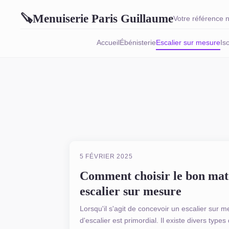
Menuiserie Paris Guillaume
🪚
Votre référence n
Accueil
Ébénisterie
Escalier sur mesure
Is
ESCALIER SUR MESURE
5 FÉVRIER 2025
Comment choisir le bon mat
escalier sur mesure
Lorsqu'il s'agit de concevoir un escalier sur 
d'escalier est primordial. Il existe divers type